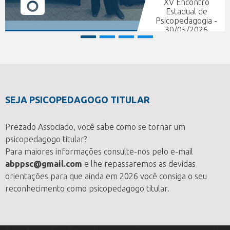
XV Encontro
Tardes
Estadual de
28
icopedagogia -
30/05/2026
SEJA PSICOPEDAGOGO TITULAR
Prezado Associado, você sabe como se tornar um
psicopedagogo titular?
Para maiores informações consulte-nos pelo e-mail
abppsc@gmail.com
e lhe repassaremos as devidas
orientações para que ainda em 2026 você consiga o seu
reconhecimento como psicopedagogo titular.