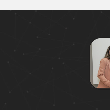
Estadual de
2
Psicopedagogia -
30/05/2026